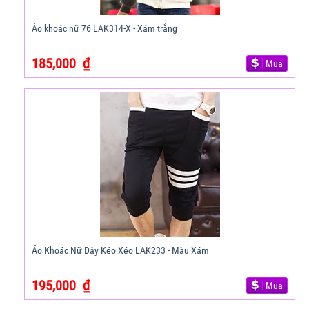
Áo khoác nữ 76 LAK314-X - Xám trắng
185,000
₫
Mua
Áo Khoác Nữ Dây Kéo Xéo LAK233 - Màu Xám
195,000
₫
Mua