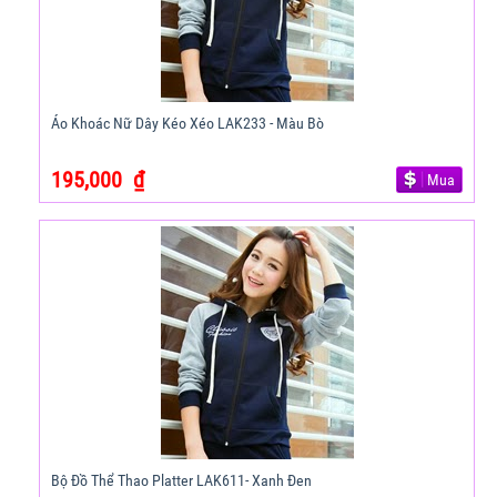
Áo Khoác Nữ Dây Kéo Xéo LAK233 - Màu Bò
195,000
₫
Mua
Bộ Đồ Thể Thao Platter LAK611- Xanh Đen